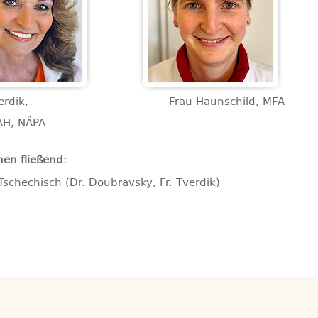
rdik,
Frau Haunschild, MFA
AH, NÄPA
hen fließend:
Tschechisch (Dr. Doubravsky, Fr. Tverdik)