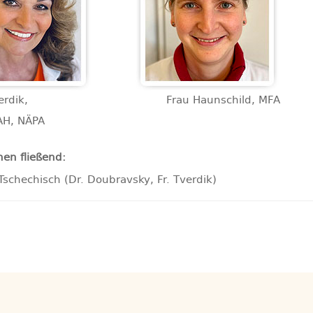
rdik,
Frau Haunschild, MFA
AH, NÄPA
hen fließend:
Tschechisch (Dr. Doubravsky, Fr. Tverdik)