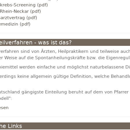
krebs-Screening (pdf)
Rhein-Neckar (pdf)
arztvertrag (pdf)
emedizin (pdf)
ilverfahren - was ist das?
erfahren sind von Ärzten, Heilpraktikern und teilweise auch
r Weise auf die Spontanheilungskräfte bzw. die Eigenregul
piemittel werden einfache und möglichst naturbelassene D
llerdings keine allgemein gültige Definition, welche Beha
utschland gängigste Einteilung beruht auf dem von Pfarrer 
dell":
esen
che Links