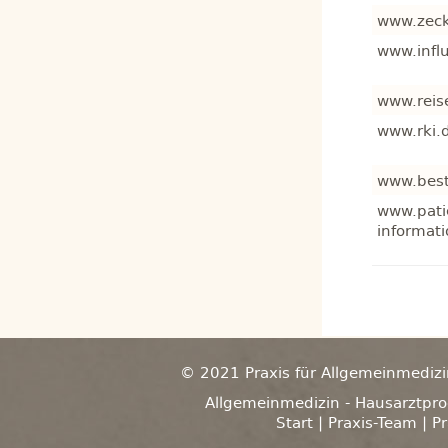
www.zeck
www.infl
www.reis
www.rki.
www.best
www.pati
informat
© 2021 Praxis für Allgemeinmedizi
Allgemeinmedizin - Hausarztpr
Start
|
Praxis-Team
|
Pr