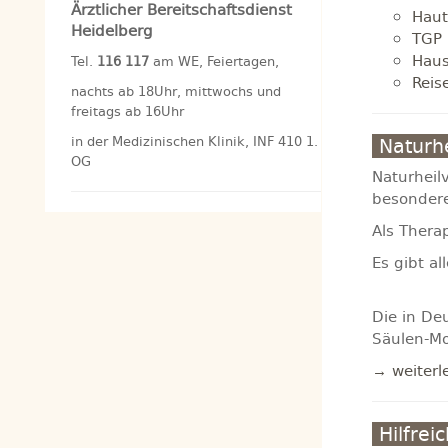
Ärztlicher Bereitschaftsdienst
Haut
Heidelberg
TGP 
Haus
Tel.
116 117
am WE, Feiertagen,
Reis
nachts ab 18Uhr, mittwochs und
freitags ab 16Uhr
in der Medizinischen Klinik, INF 410 1.
Naturhe
OG
Naturheilv
besondere
Als Thera
Es gibt a
Die in De
Säulen-Mo
→ weiterl
Hilfrei