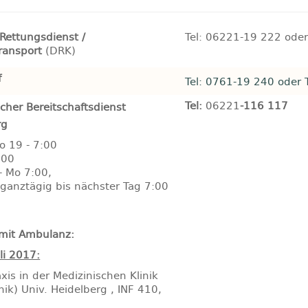
 Rettungsdienst /
Tel: 06221-19 222 od
ransport
(DRK)
f
Tel: 0761-19 240 oder 
Tel:
06221
-116 117 (
icher Bereitschaftsdienst
rg
o 19 - 7:00
:00
- Mo 7:00,
 ganztägig bis nächster Tag 7:00
 mit Ambulanz:
uli 2017:
axis in der Medizinischen Klinik
inik) Univ. Heidelberg , INF 410,
9