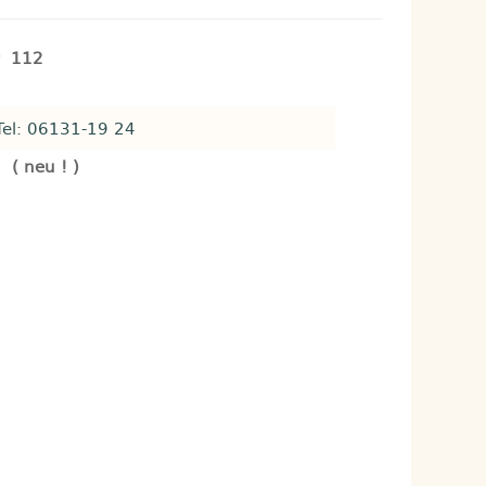
er
112
Tel: 06131-19 24
 neu ! )