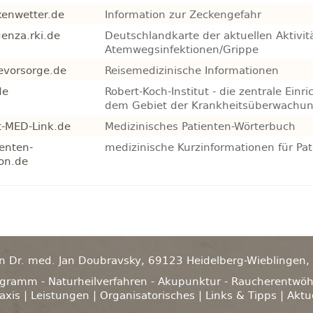
enwetter.de
Information zur Zeckengefahr
uenza.rki.de
Deutschlandkarte der aktuellen Aktivit
Atemwegsinfektionen/Grippe
evorsorge.de
Reisemedizinische Informationen
de
Robert-Koch-Institut -
die zentrale Einr
dem Gebiet der Krankheitsüberwachun
-MED-Link.de
Medizinisches Patienten-Wörterbuch
enten-
medizinische Kurzinformationen für Pa
ion.de
n Dr. med. Jan Doubravsky, 69123 Heidelberg-Wieblingen, E
ogramm - Naturheilverfahren - Akupunktur - Raucherentwö
axis
|
Leistungen
|
Organisatorisches
|
Links & Tipps
|
Aktu