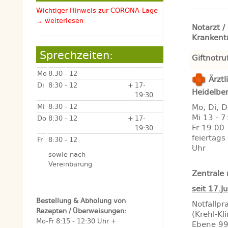
Wichtiger Hinweis zur CORONA-Lage
→ weiterlesen
Notarzt /
Krankent
Sprechzeiten:
Giftnotru
Mo
8:30 - 12
Ärztl
Di
8:30 - 12
+
17-
Heidelbe
19:30
Mi
8:30 - 12
Mo, Di, D
Mi 13 - 7
Do
8:30 - 12
+
17-
Fr 19:00 
19:30
feiertags
Fr
8:30 - 12
Uhr
sowie nach
Vereinbarung
Zentrale
seit 17.J
Bestellung & Abholung von
Notfallpr
Rezepten / Überweisungen:
(Krehl-Kl
Mo-Fr 8:15 - 12:30 Uhr +
Ebene 9