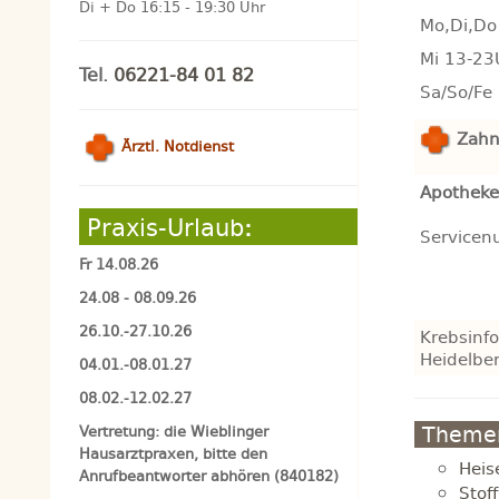
Di + Do 16:15 - 19:30 Uhr
Mo,Di,Do
Mi 13-23
Tel.
06221-84 01 82
Sa/So/Fe
Zahnä
Ärztl. Notdienst
Apotheke
Praxis-Urlaub
:
Servicen
Fr 14.08.26
24.08 - 08.09.26
26.10.-27.10.26
Krebsinf
Heidelbe
04.01.-08.01.27
08.02.-12.02.27
Themen
Vertretung: die Wieblinger
Hausarztpraxen, bitte den
Heis
Anrufbeantworter abhören (840182)
Stof