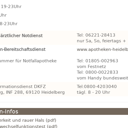
 19-23Uhr
Uhr
 8-23Uhr
Tel: 06221-28413
rztlicher Notdienst
nur Sa, So, feiertags 
n-Bereitschaftsdienst
www.apotheken-heidelb
ummer für Notfallapotheke
Tel: 01805-002963
vom Festnetz
Tel: 0800-0022833
vom Handy bundeswei
ormationsdienst DKFZ
Tel:0800-4203040
rg, INF 288, 69120 Heidelberg
tägl. 8 - 20 Uhr
-Infos
erkeit und rauer Hals (pdf)
fwechselfunktionstest (pdf)