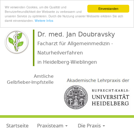
Wir verwenden Cookies, um die Qualität und
Einverstanden
Benutzerfreundlichkeit der Webseite zu verbessern und
unseren Service zu optimieren. Durch die Nutzung unserer Webseite erklären Sie sich
damit einverstanden.
Weitere Infos
Dr. med. Jan Doubravsky
Facharzt für Allgemeinmedizin -
Naturheilverfahren
.
in Heidelberg-Wieblingen
.
Amtliche
Gelbfieber-Impfstelle
Startseite
Praxisteam
Die Praxis