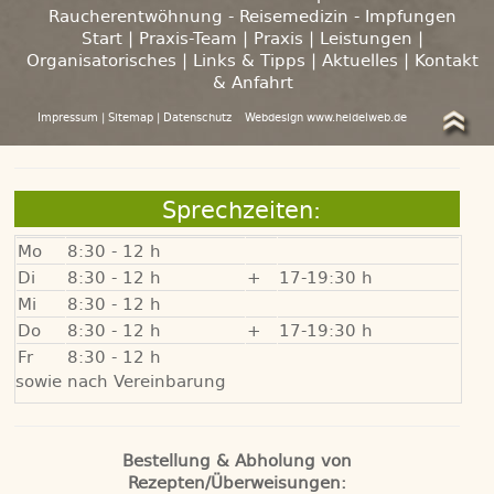
Raucherentwöhnung - Reisemedizin - Impfungen
Start
|
Praxis-Team
|
Praxis
|
Leistungen
|
Organisatorisches
|
Links & Tipps
|
Aktuelles
|
Kontakt
& Anfahrt
Impressum
|
Sitemap
|
Datenschutz
Webdesign www.heidelweb.de
Sprechzeiten:
Mo
8:30 - 12 h
Di
8:30 - 12 h
+
17-19:30 h
Mi
8:30 - 12 h
Do
8:30 - 12 h
+
17-19:30 h
Fr
8:30 - 12 h
sowie nach Vereinbarung
Bestellung & Abholung von
Rezepten/Überweisungen: