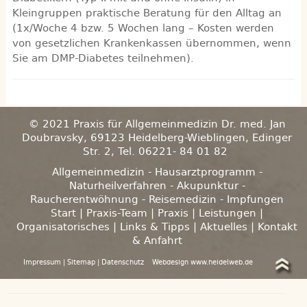
Kleingruppen praktische Beratung für den Alltag an
(1x/Woche 4 bzw. 5 Wochen lang – Kosten werden
von gesetzlichen Krankenkassen übernommen, wenn
Sie am DMP-Diabetes teilnehmen).
© 2021 Praxis für Allgemeinmedizin Dr. med. Jan
Doubravsky, 69123 Heidelberg-Wieblingen, Edinger
Str. 2, Tel. 06221- 84 01 82
Allgemeinmedizin - Hausarztprogramm -
Naturheilverfahren - Akupunktur -
Raucherentwöhnung - Reisemedizin - Impfungen
Start
|
Praxis-Team
|
Praxis
|
Leistungen
|
Organisatorisches
|
Links & Tipps
|
Aktuelles
|
Kontakt
& Anfahrt
Impressum
|
Sitemap
|
Datenschutz
Webdesign www.heidelweb.de