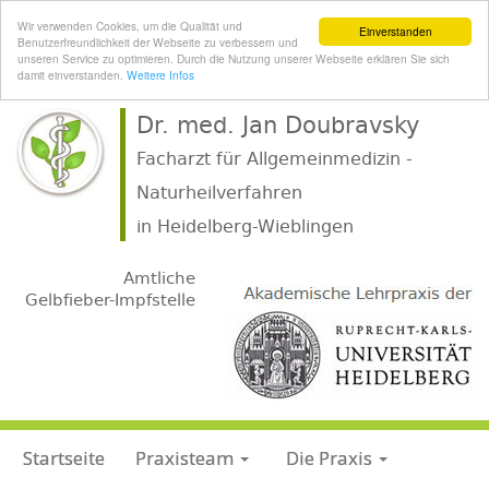
Wir verwenden Cookies, um die Qualität und
Einverstanden
Benutzerfreundlichkeit der Webseite zu verbessern und
unseren Service zu optimieren. Durch die Nutzung unserer Webseite erklären Sie sich
damit einverstanden.
Weitere Infos
Dr. med. Jan Doubravsky
Facharzt für Allgemeinmedizin -
Naturheilverfahren
.
in Heidelberg-Wieblingen
.
Amtliche
Gelbfieber-Impfstelle
Startseite
Praxisteam
Die Praxis