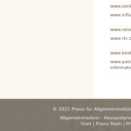
www.zeck
www.infl
www.reis
www.rki.
www.best
www.pati
informat
© 2021 Praxis für Allgemeinmedizi
Allgemeinmedizin - Hausarztpr
Start
|
Praxis-Team
|
Pr