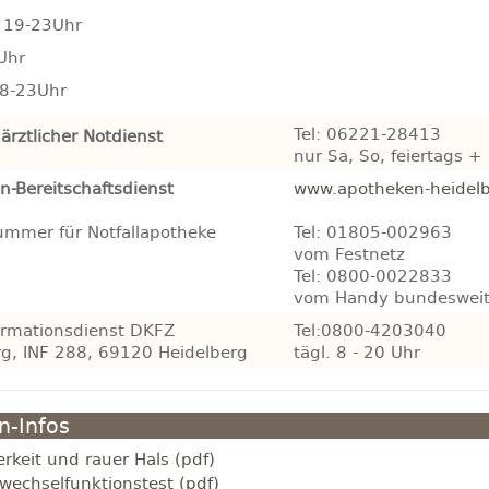
 19-23Uhr
Uhr
 8-23Uhr
Tel: 06221-28413
rztlicher Notdienst
nur Sa, So, feiertags 
n-Bereitschaftsdienst
www.apotheken-heidelb
ummer für Notfallapotheke
Tel: 01805-002963
vom Festnetz
Tel: 0800-0022833
vom Handy bundeswei
ormationsdienst DKFZ
Tel:0800-4203040
rg, INF 288, 69120 Heidelberg
tägl. 8 - 20 Uhr
-Infos
erkeit und rauer Hals (pdf)
fwechselfunktionstest (pdf)