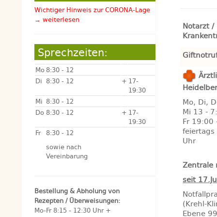
Wichtiger Hinweis zur CORONA-Lage
→ weiterlesen
Notarzt /
Krankent
Sprechzeiten:
Giftnotru
Mo
8:30 - 12
Ärztl
Di
8:30 - 12
+
17-
Heidelbe
19:30
Mi
8:30 - 12
Mo, Di, D
Mi 13 - 7
Do
8:30 - 12
+
17-
Fr 19:00 
19:30
feiertags
Fr
8:30 - 12
Uhr
sowie nach
Vereinbarung
Zentrale
seit 17.J
Bestellung & Abholung von
Notfallpr
Rezepten / Überweisungen:
(Krehl-Kl
Mo-Fr 8:15 - 12:30 Uhr +
Ebene 9