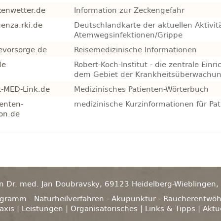
enwetter.de
Information zur Zeckengefahr
uenza.rki.de
Deutschlandkarte der aktuellen Aktivit
Atemwegsinfektionen/Grippe
evorsorge.de
Reisemedizinische Informationen
de
Robert-Koch-Institut -
die zentrale Einr
dem Gebiet der Krankheitsüberwachun
-MED-Link.de
Medizinisches Patienten-Wörterbuch
enten-
medizinische Kurzinformationen für Pa
ion.de
n Dr. med. Jan Doubravsky, 69123 Heidelberg-Wieblingen, E
ogramm - Naturheilverfahren - Akupunktur - Raucherentwö
axis
|
Leistungen
|
Organisatorisches
|
Links & Tipps
|
Aktu