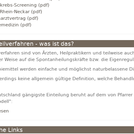
krebs-Screening (pdf)
Rhein-Neckar (pdf)
arztvertrag (pdf)
emedizin (pdf)
ilverfahren - was ist das?
erfahren sind von Ärzten, Heilpraktikern und teilweise auch
r Weise auf die Spontanheilungskräfte bzw. die Eigenregul
piemittel werden einfache und möglichst naturbelassene D
llerdings keine allgemein gültige Definition, welche Beha
utschland gängigste Einteilung beruht auf dem von Pfarrer 
dell":
esen
che Links