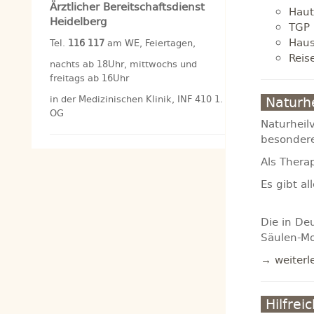
Ärztlicher Bereitschaftsdienst
Haut
Heidelberg
TGP 
Haus
Tel.
116 117
am WE, Feiertagen,
Reis
nachts ab 18Uhr, mittwochs und
freitags ab 16Uhr
in der Medizinischen Klinik, INF 410 1.
Naturhe
OG
Naturheilv
besondere
Als Thera
Es gibt a
Die in De
Säulen-Mo
→ weiterl
Hilfrei