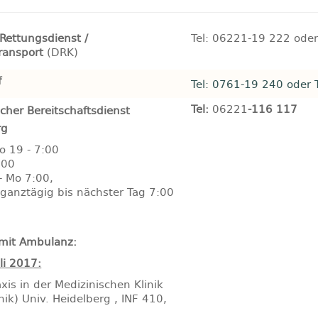
 Rettungsdienst /
Tel: 06221-19 222 od
ransport
(DRK)
f
Tel: 0761-19 240 oder 
Tel:
06221
-116 117 (
icher Bereitschaftsdienst
rg
o 19 - 7:00
:00
- Mo 7:00,
 ganztägig bis nächster Tag 7:00
 mit Ambulanz:
uli 2017:
axis in der Medizinischen Klinik
inik) Univ. Heidelberg , INF 410,
9