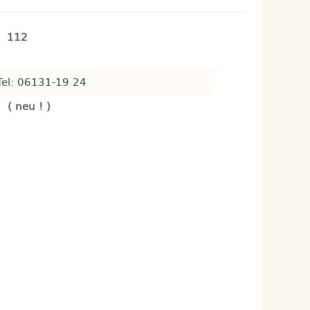
er
112
Tel: 06131-19 24
 neu ! )