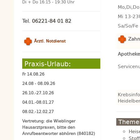
Di + Do 16:15 - 19:30 Uhr
Mo,Di,Do
Mi 13-23
Tel.
06221-84 01 82
Sa/So/Fe
Zahnä
Ärztl. Notdienst
Apotheke
Praxis-Urlaub
:
Servicen
Fr 14.08.26
24.08 - 08.09.26
26.10.-27.10.26
Krebsinf
Heidelbe
04.01.-08.01.27
08.02.-12.02.27
Themen
Vertretung: die Wieblinger
Hausarztpraxen, bitte den
Heis
Anrufbeantworter abhören (840182)
Stof