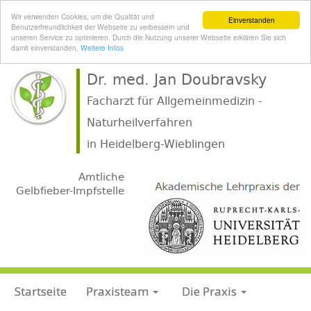
Wir verwenden Cookies, um die Qualität und
Einverstanden
Benutzerfreundlichkeit der Webseite zu verbessern und
unseren Service zu optimieren. Durch die Nutzung unserer Webseite erklären Sie sich
damit einverstanden.
Weitere Infos
Dr. med. Jan Doubravsky
Facharzt für Allgemeinmedizin -
Naturheilverfahren
.
in Heidelberg-Wieblingen
.
Amtliche
Gelbfieber-Impfstelle
Startseite
Praxisteam
Die Praxis