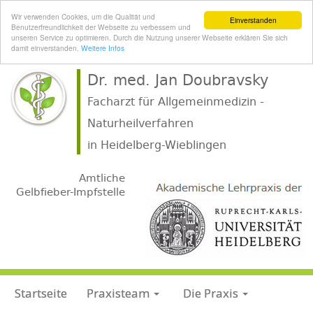
Wir verwenden Cookies, um die Qualität und
Einverstanden
Benutzerfreundlichkeit der Webseite zu verbessern und
unseren Service zu optimieren. Durch die Nutzung unserer Webseite erklären Sie sich
damit einverstanden.
Weitere Infos
Dr. med. Jan Doubravsky
Facharzt für Allgemeinmedizin -
Naturheilverfahren
.
in Heidelberg-Wieblingen
.
Amtliche
Gelbfieber-Impfstelle
Startseite
Praxisteam
Die Praxis